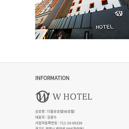
INFORMATION
상호명 : 더블유호텔(W호텔)
대표자 : 김광수
사업자등록번호 : 711-19-00330
경기도 광명시 범안로 988(하안동)